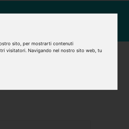
SERVIZI
NEWS
CONTATTI
ostro sito, per mostrarti contenuti
stri visitatori. Navigando nel nostro sito web, tu
eb, e i dati contenuti al loro interno.