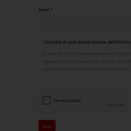
Email:
*
Dichiaro di aver preso visione dell'inform
Ai sensi dell’ art.13 e 14 del Regolamento UE 16/679 
Alpignano (TO), è il Titolare, ex art. 28 d.lgs. 196/03
commerciali in essere (Cliente/interessato), formano
Franco informa che ai sensi dell’art. 13 del D.Lgs. n. 
conformità con le disposizioni del Codice della Privacy
saranno utilizzati nel pieno rispetto della normativa e/
attivare e mantenere nei confronti del Cliente le proce
elaborazione, stampa, imbustamento, spedizione delle f
conferimento dei dati personali per tali finalità è ob
Buoni Spesa maturati dal Cliente. 7) attivazione e ges
INVIA
essere utilizzati, sia con modalità telematiche (quali 