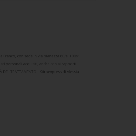
sia Franco, con sede in Via pianezza 60/a, 10091
dati personali acquisiti, anche con ai rapporti
LITÀ DEL TRATTAMENTO – Stiroexpress di Alessia
 prodotto/servizio erogato verranno trattati in
zione del contratto: i dati forniti dal CLIENTE
o limitativo tali finalità possono riguardare: 1)
enti; 3) mantenere un pubblico archivio lavori,
 5) tutela ed eventuale recupero credito. Il
 prodotti/servizi richiesti. 6) gestione di eventuali
ing: previo consenso del CLIENTE, i Suoi dati potranno
uali posta, telefono, fax e/o allegato in fattura),