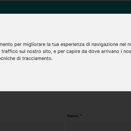
SIAMO
RITIRO IN SEDE
A DOMICILIO
B&B - ALBERGHI
TARIFFE
mento per migliorare la tua esperienza di navigazione nel n
l traffico sul nostro sito, e per capire da dove arrivano i no
 tecniche di tracciamento.
Richiesta cancellazione account
edere la cancellazione del tuo account presente su questa App e Sito w
Nome:
*