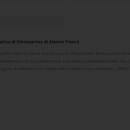
ativa di Stiroexpress di Alessia Franco
(GDPR), Codice in materia di protezione dei dati personali, Stiroexpress di Ales
, del trattamento dei Suoi dati personali. Lo/a stesso/a La informa pertanto che i 
 oggetto di trattamento nel rispetto della normativa sopra richiamata 1. FINA
196/03 (“Codice della Privacy”) i dati personali forniti dal CLIENTE in relazione al
 e per le finalità di seguito riportate: A) Finalità strettamente connesse all’esecu
o per dare esecuzione ai servizi richiesti. A titolo esemplificativo e senza intent
dure per l’esecuzione dei servizi richiesti; 2) mantenere un privato archivio Cli
atture; 4) gestione di eventuali richieste di informazioni, reclami, contenziosi;
bligatorio ed un eventuale mancato conferimento può pregiudicare la fornitura dei
tione Tessera Punti. B) Ulteriori Finalità: promozionali, commerciali e di market
notifiche push, sms, instant messaging, email, ecc) che con modalità tradizionali (q